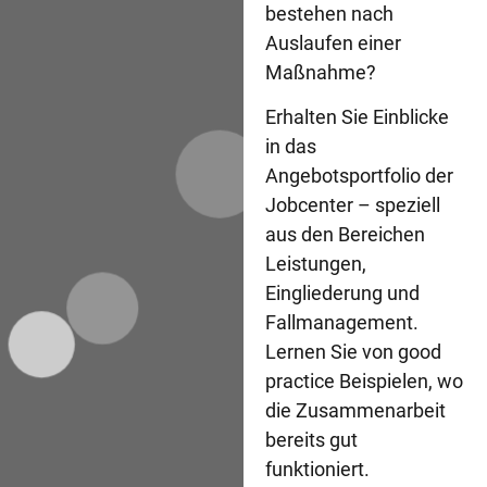
un
bestehen nach
Au
Auslaufen einer
au
d
Maßnahme?
Zu
Ge
Erhalten Sie Einblicke
in das
Angebotsportfolio der
Jobcenter – speziell
We
aus den Bereichen
Se
Leistungen,
im
Eingliederung und
R
Fallmanagement.
de
F
Lernen Sie von good
Na
practice Beispielen, wo
So
die Zusammenarbeit
St
bereits gut
funktioniert.