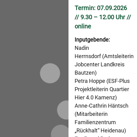
Termin: 07.09.2026
L
// 9.30 – 12.00 Uhr //
G
Sa
online
Au
Inputgebende:
Nadin
Herrnsdorf (Amtsleiterin
Jobcenter Landkreis
IN
Q
Bautzen)
Nr
Petra Hoppe (ESF-Plus
06
Projektleiterin Quartier
/
Hier 4.0 Kamenz)
20
Anne-Cathrin Häntsch
(Mitarbeiterin
Familienzentrum
„Rückhalt“ Heidenau)