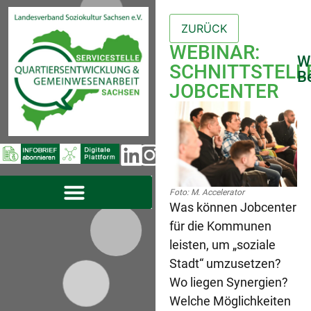
WEBINAR:
W
SCHNITTSTELL
Be
JOBCENTER
IN
Q
Nr
07
/
20
Foto: M. Accelerator
Was können Jobcenter
für die Kommunen
leisten, um „soziale
N
Stadt“ umzusetzen?
Pu
Wo liegen Synergien?
Po
Er
Welche Möglichkeiten